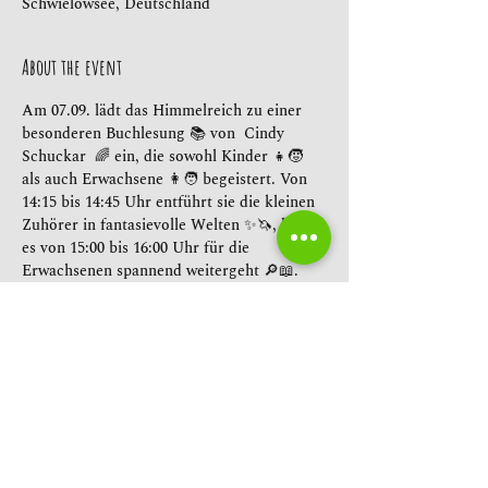
Schwielowsee, Deutschland
About the event
Am 07.09. lädt das Himmelreich zu einer 
besonderen Buchlesung 📚 von  Cindy 
Schuckar  🌈 ein, die sowohl Kinder 👧🧒 
als auch Erwachsene 👩🧑 begeistert. Von 
14:15 bis 14:45 Uhr entführt sie die kleinen 
Zuhörer in fantasievolle Welten ✨🦄, bevor 
es von 15:00 bis 16:00 Uhr für die 
Erwachsenen spannend weitergeht 🔎📖. 
Wer mag, kann anschließend von 16:15 bis 
16:45 Uhr noch einmal in die bunte Welt 
der Kinderbücher eintauchen 🎨📚.
Share this event