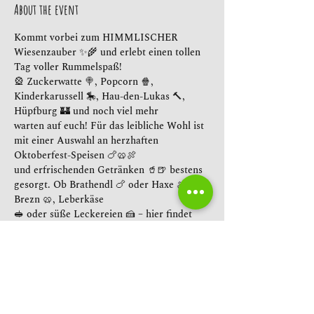
About the event
Kommt vorbei zum HIMMLISCHER 
Wiesenzauber ✨🌾 und erlebt einen tollen 
Tag voller Rummelspaß! 
🎡 Zuckerwatte 🍭, Popcorn 🍿, 
Kinderkarussell 🎠, Hau-den-Lukas 🔨, 
Hüpfburg 🏰 und noch viel mehr 
warten auf euch! Für das leibliche Wohl ist 
mit einer Auswahl an herzhaften 
Oktoberfest-Speisen 🍗🥨🍖 
und erfrischenden Getränken 🥤🍺 bestens 
gesorgt. Ob Brathendl 🍗 oder Haxe 🍖, 
Brezn 🥨, Leberkäse 
🥪 oder süße Leckereien 🍰 – hier findet 
jeder etwas nach seinem Geschmack. 
Kommt vorbei und erlebt 
einen unvergesslichen Tag voller Spaß 😄 
und Gemeinschaft 🤗!