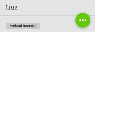
Tickets
Verkauf beendet
Tickettyp
Event „Christi Himmelfahrt"
Mehr Infos
Preis
0,00 €
Diese Veranstaltung teilen