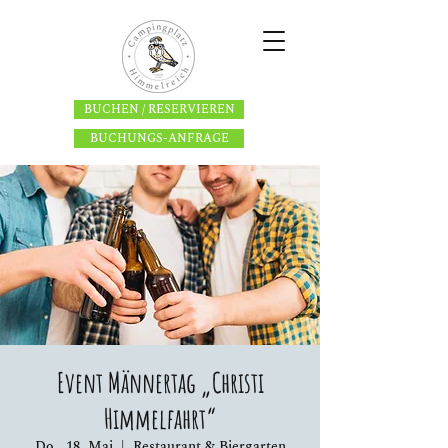
BUCHEN / RESERVIEREN
BUCHUNGS-ANFRAGE
Event Männertag „Christi
Himmelfahrt“
Do., 18. Mai
  |  
Restaurant & Biergarten