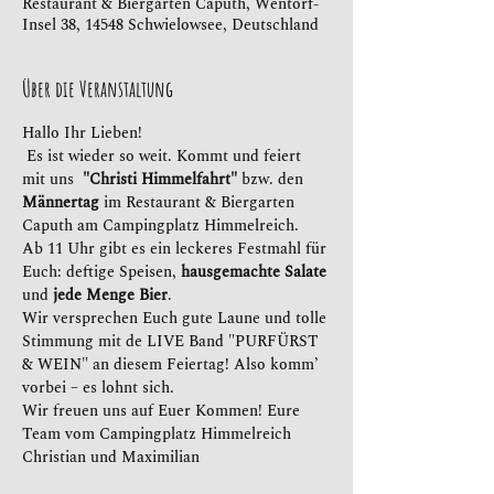
Restaurant & Biergarten Caputh, Wentorf-
Insel 38, 14548 Schwielowsee, Deutschland
Über die Veranstaltung
Hallo Ihr Lieben!
 Es ist wieder so weit. Kommt und feiert 
mit uns  
"Christi Himmelfahrt"
 bzw. den 
Männertag
 im Restaurant & Biergarten 
Caputh am Campingplatz Himmelreich.
Ab 11 Uhr gibt es ein leckeres Festmahl für 
Euch: deftige Speisen,
 hausgemachte Salate
und
 jede Menge Bier
.
Wir versprechen Euch gute Laune und tolle 
Stimmung mit de LIVE Band "PURFÜRST 
& WEIN" an diesem Feiertag! Also komm’ 
vorbei – es lohnt sich. 
Wir freuen uns auf Euer Kommen! Eure 
Team vom Campingplatz Himmelreich 
Christian und Maximilian