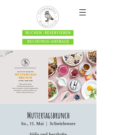
BUCHEN / RESERVIEREN
BUCHUNGS-ANFRAGE
Muttertagsbrunch
So., 11. Mai
  |  
Schwielowsee
Süße und herzhafte