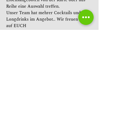
Reihe eine Auswahl treffen. 
Unser Team hat mehrer Cocktails und 
Longdrinks im Angebot.. Wir freuen uns 
auf EUCH
Diese Veranstaltung teilen
© 2026
HIMMELREICH CAMPING
Platz-& Hausordnung |
AGBs
|
Datenschutz |
Impressum