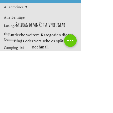
Allgemeines
Alle Beiträge
Beitrag demnächst verfügbar
Loslegen
Ihre
Entdecke weitere Kategorien dieses
Community
Blogs oder versuche es später
nochmal.
Camping 1x1
Allgemeines
© 2026
HIMMELREICH CAMPING
Platz-& Hausordnung |
AGBs
|
Datenschutz |
Impressum